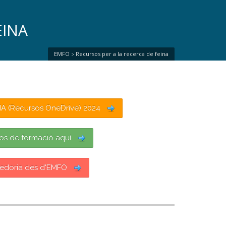
EINA
EMFO
Recursos per a la recerca de feina
>
A (Recursos OneDrive) 2024
sos de formació aquí
nedoria des d'EMFO