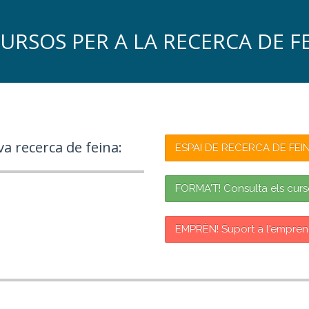
URSOS PER A LA RECERCA DE F
va recerca de feina:
ESPAI DE RECERCA DE FEIN
FORMA'T! Consulta els cur
EMPRÈN! Suport a l'empre