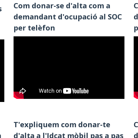
Com donar-se d'alta com a
C
s
demandant d'ocupació al SOC
d
per telèfon
p
T'expliquem com donar-te
C
m
d'alta a l'Idcat mòbil pas a pas
d