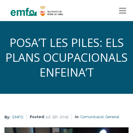
POSA’T LES PILES: ELS
PLANS OCUPACIONALS
ENFEINA’T
Posted:
jul. 5th, 2019
In:
Comunicació,
General
By:
EMFO