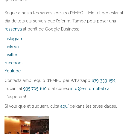
Segueix-nos a les xarxes socials d’EMFO – Mollet per estar al
dia de tots els serveis que t’oferim. També pots posar una
ressenya
al perfil de Google Business:
Instagram
LinkedIn
Twitter
Facebook
Youtube
Contacta amb l’equip d’EMFO per Whatsapp
679 333 158
,
trucant al
935 705 160
o al correu
info@emfomollet.cat
T’esperem!
Si vols que et truquem, clica
aquí
deixa’ns les teves dades.