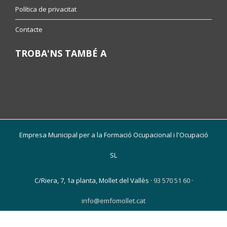
Política de privacitat
Contacte
TROBA'NS TAMBÉ A
Empresa Municipal per a la Formació Ocupacional i l'Ocupació
SL
C/Riera, 7, 1a planta, Mollet del Vallès ·
93 570 51 60
·
info@emfomollet.cat