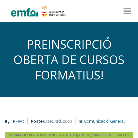
PREINSCRIPCIÓ
OBERTA DE CURSOS
FORMATIUS!
Posted:
set. 3rd, 2019
In:
Comunicació,
General
By:
EMFO