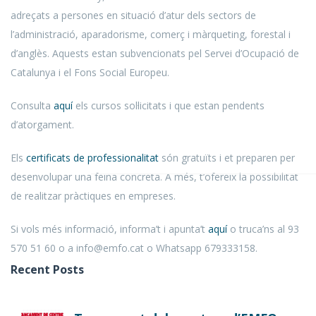
adreçats a persones en situació d’atur dels sectors de
l’administració, aparadorisme, comerç i màrqueting, forestal i
d’anglès. Aquests estan subvencionats pel Servei d’Ocupació de
Catalunya i el Fons Social Europeu.
Consulta
aquí
els cursos sol·licitats i que estan pendents
d’atorgament.
Els
certificats de professionalitat
són gratuïts i et preparen per
desenvolupar una feina concreta. A més, t’ofereix la possibilitat
de realitzar pràctiques en empreses.
Si vols més informació, informa’t i apunta’t
aquí
o truca’ns al
93
570 51 60
o a info@emfo.cat o Whatsapp
679333158.
Recent Posts