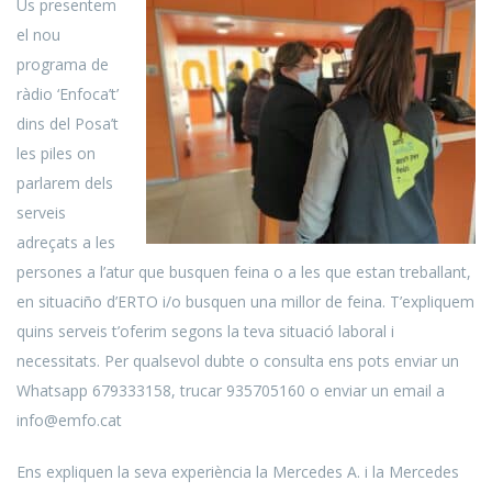
Us presentem
el nou
programa de
ràdio ‘Enfoca’t’
dins del Posa’t
les piles on
parlarem dels
serveis
adreçats a les
persones a l’atur que busquen feina o a les que estan treballant,
en situaciño d’ERTO i/o busquen una millor de feina. T’expliquem
quins serveis t’oferim segons la teva situació laboral i
necessitats. Per qualsevol dubte o consulta ens pots enviar un
Whatsapp 679333158, trucar 935705160 o enviar un email a
info@emfo.cat
Ens expliquen la seva experiència la Mercedes A. i la Mercedes