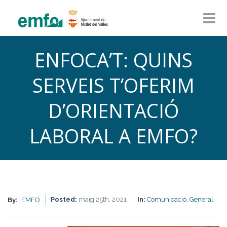
ENFOCA’T: QUINS
SERVEIS T’OFERIM
D’ORIENTACIÓ
LABORAL A EMFO?
Posted:
maig 25th, 2021
In:
Comunicació,
General
By:
EMFO