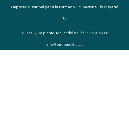
Empresa Municipal per a la Formació Ocupacional i l'Ocupació
SL
C/Riera, 7, 1a planta, Mollet del Vallès ·
93 570 51 60
·
info@emfomollet.cat