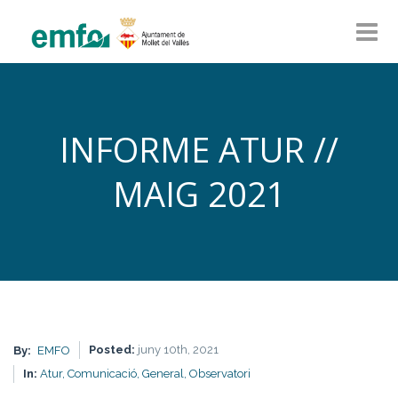
INFORME ATUR //
MAIG 2021
Posted:
juny 10th, 2021
By:
EMFO
In:
Atur,
Comunicació,
General,
Observatori