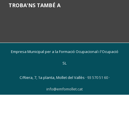
TROBA'NS TAMBÉ A
Empresa Municipal per a la Formació Ocupacional i l'Ocupació
SL
C/Riera, 7, 1a planta, Mollet del Vallès ·
93 570 51 60
·
info@emfomollet.cat