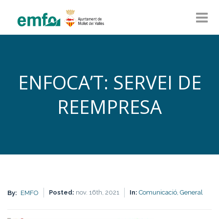
ENFOCA’T: SERVEI DE
REEMPRESA
Posted:
nov. 16th, 2021
In:
Comunicació,
General
By:
EMFO