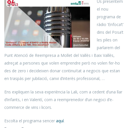
Us presentem
el nou
programa de
ràdio ‘Enfoca’t’
dins del Posa’t
les piles on
parlarem del
Punt Atenció de Reempresa a Mollet del Vallès i Baix Vallès,
adreçat a persones que volen emprendre però no volen fer-ho
des de zero i decideixen donar continuïtat a negocis que estan
en traspàs per jubilació, canvi d’interès professional, …
Ens expliquen la seva experiència la Lali, com a cedent d’una llar
d’infants, i en Valentí, com a reemprenedor d’un negoci d’e-
commerce de vins i licors.
Escolta el programa sencer
aquí
.