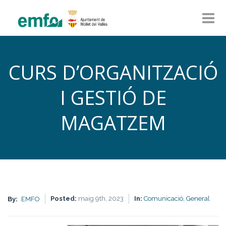
CURS D’ORGANITZACIÓ
I GESTIÓ DE
MAGATZEM
Posted:
maig 9th, 2023
In:
Comunicació,
General
By:
EMFO