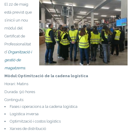
El 22 de maig
està previst que
s’iniciï un nou
mòdul del
Certificat de
Professionalitat
d’
Organització i
gestió de
magatzems
.
Mòdul:Optimització de la cadena logística
Horari: Matins
Durada: 90 hores
Continguts:
Fases i operacions a la cadena logística
Logística inversa
Optimització i costos logístics
Xarxes de distribució