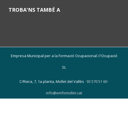
TROBA'NS TAMBÉ A
Empresa Municipal per a la Formació Ocupacional i l'Ocupació
SL
C/Riera, 7, 1a planta, Mollet del Vallès ·
93 570 51 60
·
info@emfomollet.cat