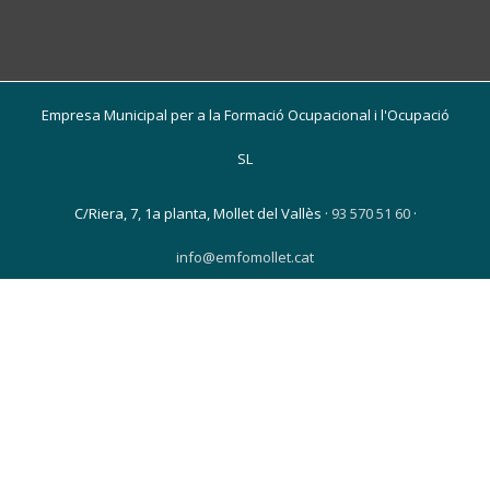
Empresa Municipal per a la Formació Ocupacional i l'Ocupació
SL
C/Riera, 7, 1a planta, Mollet del Vallès ·
93 570 51 60
·
info@emfomollet.cat