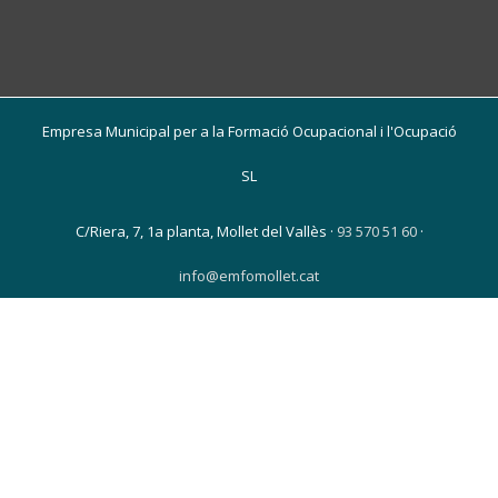
Empresa Municipal per a la Formació Ocupacional i l'Ocupació
SL
C/Riera, 7, 1a planta, Mollet del Vallès ·
93 570 51 60
·
info@emfomollet.cat