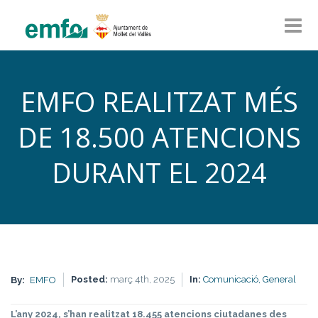
EMFO REALITZAT MÉS
DE 18.500 ATENCIONS
DURANT EL 2024
Posted:
març 4th, 2025
In:
Comunicació,
General
By:
EMFO
L’any 2024, s’han realitzat 18.455 atencions ciutadanes des