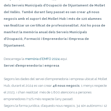
dels Serveis Municipals d’Ocupació de l’Ajuntament de Mollet
del Vallès. També durant l’any passat es van crear 46 nous
negocis amb el suport del Mollet Hub i més de 120 alumnes
van finalitzar un certificat de professionalitat. Així ho posa de
manifest la memòria anual dels Serveis Municipals
d’Ocupació, Formació i Emprenedoria i Empresa de
l’Ajuntament.
Descarrega la
memòria d’EMFO 2024
aquí.
Servei d’emprenedoria i empresa
Segons les dades del servei d’emprenedoria i empresa ubicat al Mollet
Hub, durant el 2024 es van crear
46 nous negocis
, 1 menys respecte
el 2023, i s’han realitzat més de 1.800 atencions a persones
emprenedores (+12% més respecte l’any passat).
Segons la forma jurídica, d’aquests nous negocis, 34 són autònoms i 12