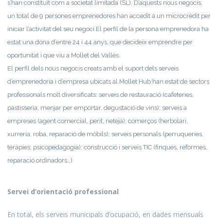
s’han constituït com a societat limitada (SL). D’aquests nous negocis,
un total de 9 persones emprenedores han accedit a un microcrèdit per
iniciar l’activitat del seu negoci.El perfil de la persona emprenedora ha
estat una dona d’entre 24 i 44 anys, que decideix emprendre per
oportunitat i que viu a Mollet del Vallès.
El perfil dels nous negocis creats amb el suport dels serveis
d’emprenedoria i d’empresa ubicats al Mollet Hub han estat de sectors
professionals molt diversificats: serveis de restauració (cafeteries,
pastisseria, menjar per emportar, degustació de vins); serveis a
empreses (agent comercial, perit, neteja); comerços (herbolari,
xurreria, roba, reparació de mòbils); serveis personals (perruqueries,
teràpies; psicopedagogia); construcció i serveis TIC (finques, reformes,
reparació ordinadors…)
Servei d’orientació professional
En total, els serveis municipals d’ocupació, en dades mensuals