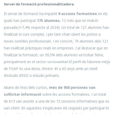
Servei de formació professionalitzadora
El servei de formació ha impartit
9 accions formatives
en els
quals han participat
175 alumnes
, 12 més que en l’edició
passada (+7,4% respecte al 2024). Un total de 121 alumnes han
finalitzat el curs complet, i per tant s’han obert les portes a
noves sortides professionals. I en concret, 79 alumnes dels 121
han realitzat pràctiques reals en empreses. Cal destacar que en
finalitzar la formació, un 39,5% dels alumnes va trobar feina,
principalment en el sector sociosanitari.El perfil de l’alumne mitjà
de FOAP és una dona, d’entre 45 a 65 anys amb un nivell
d’estudis d’ESO o estudis primaris.
Abans de l’inici dels cursos,
més de 900 persones van
sol·licitar informació
sobre les accions formatives. I un total
de 613 van assistir a una de les 72 sessions informatives que es
van oferir. En aquestes s’explicaven els requisits per participar-hi