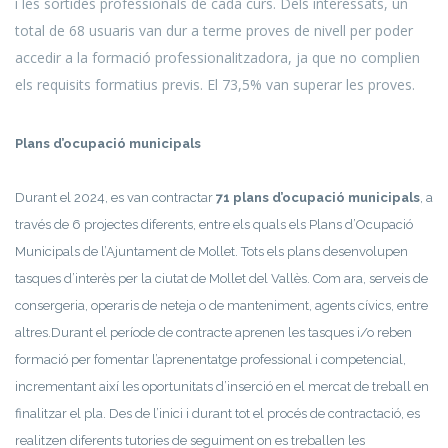
i les sortides professionals de cada curs. Dels interessats, un
total de 68 usuaris van dur a terme proves de nivell per poder
accedir a la formació professionalitzadora, ja que no complien
els requisits formatius previs. El 73,5% van superar les proves.
Plans d’ocupació municipals
Durant el 2024, es van contractar
71 plans d’ocupació municipals
, a
través de 6 projectes diferents, entre els quals els Plans d’Ocupació
Municipals de l’Ajuntament de Mollet. Tots els plans desenvolupen
tasques d’interès per la ciutat de Mollet del Vallès. Com ara, serveis de
consergeria, operaris de neteja o de manteniment, agents cívics, entre
altres.Durant el període de contracte aprenen les tasques i/o reben
formació per fomentar l’aprenentatge professional i competencial,
incrementant així les oportunitats d’inserció en el mercat de treball en
finalitzar el pla. Des de l’inici i durant tot el procés de contractació, es
realitzen diferents tutories de seguiment on es treballen les