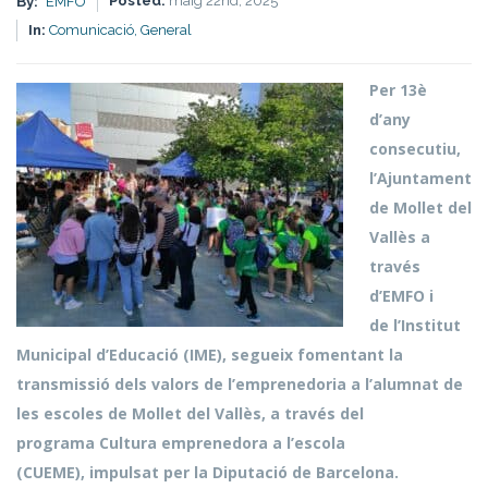
Posted:
maig 22nd, 2025
By:
EMFO
In:
Comunicació,
General
Per 13è
d’any
consecutiu,
l’Ajuntament
de Mollet del
Vallès a
través
d’EMFO i
de l’Institut
Municipal d’Educació (IME), segueix fomentant la
transmissió dels valors de l’emprenedoria a l’alumnat de
les escoles de Mollet del Vallès, a través del
programa Cultura emprenedora a l’escola
(CUEME), impulsat per la Diputació de Barcelona.