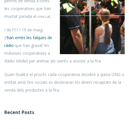
permís de venda a totes
les cooperatives que han
muntat parada al mercat.
I de l’11 l 19 de maig,
s
’han emès les falques de
ràdio
que han gravat les
mateixes cooperatives a
Ràdio Mollet per animar als oients a assistir a la fira.
Quan finalitzi el procés cada cooperativa decidirà a quina ONG o
entitat amb fins socials es destinaran els diners recaptats de la
venda dels productes a la fira.
Recent Posts