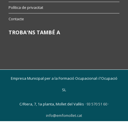
Política de privacitat
Contacte
TROBA'NS TAMBÉ A
Empresa Municipal per a la Formació Ocupacional i l'Ocupació
SL
C/Riera, 7, 1a planta, Mollet del Vallès ·
93 570 51 60
·
info@emfomollet.cat