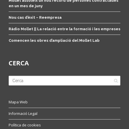
Mollet assoleix un nou rècord de persones contractades
en un mes de juny
Nou cas d’èxit – Reempresa
Ràdio Mollet || La relació entre la formació i les empreses
Comencen les obres d’ampliació del Mollet Lab
CERCA
Mapa Web
Informació Legal
Política de cookies