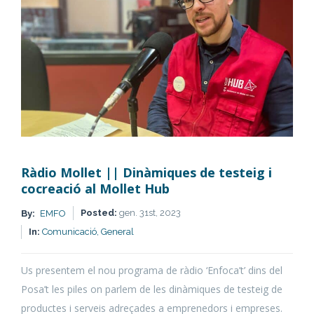
Ràdio Mollet || Dinàmiques de testeig i
cocreació al Mollet Hub
Posted:
gen. 31st, 2023
By:
EMFO
In:
Comunicació,
General
Us presentem el nou programa de ràdio ‘Enfoca’t’ dins del
Posa’t les piles on parlem de les dinàmiques de testeig de
productes i serveis adreçades a emprenedors i empreses.