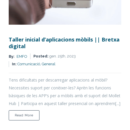
Taller inicial d’aplicacions mòbils || Bretxa
digital
Posted:
gen. 25th, 2023
By:
EMFO
In:
Comunicació,
General
Tens dificultats per descarregar aplicacions al mòbil?
Necessites suport per conèixer-les? Aprèn les funcions
bàsiques de les APP’s per a mòbils amb el suport del Mollet
Hub | Participa en aquest taller presencial on aprendrem[...]
about
Read More
Taller
inicial
d’aplicacions