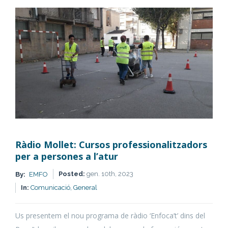
accions
trimestrals
del
Mollet
Hub
Ràdio Mollet: Cursos professionalitzadors
per a persones a l’atur
Posted:
gen. 10th, 2023
By:
EMFO
In:
Comunicació,
General
Us presentem el nou programa de ràdio ‘Enfoca’t’ dins del