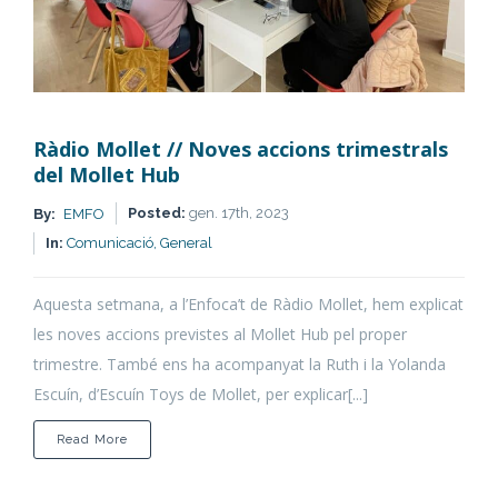
Ràdio Mollet // Noves accions trimestrals
del Mollet Hub
Posted:
gen. 17th, 2023
By:
EMFO
In:
Comunicació,
General
Aquesta setmana, a l’Enfoca’t de Ràdio Mollet, hem explicat
les noves accions previstes al Mollet Hub pel proper
trimestre. També ens ha acompanyat la Ruth i la Yolanda
Escuín, d’Escuín Toys de Mollet, per explicar[...]
about
Read More
Ràdio
Mollet
//
Noves