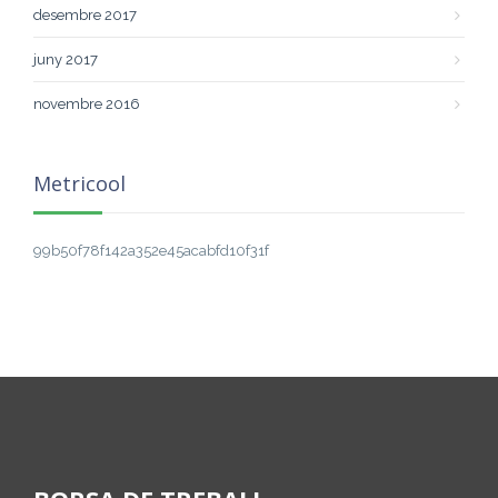
desembre 2017
juny 2017
novembre 2016
Metricool
99b50f78f142a352e45acabfd10f31f