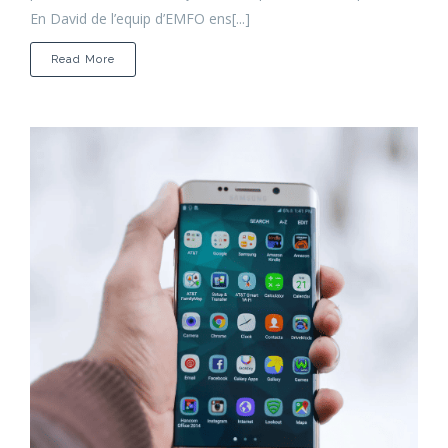
En David de l’equip d’EMFO ens[...]
about
Read More
Ràdio
Mollet
||
Dinàmiques
de
testeig
i
cocreació
al
Mollet
Hub