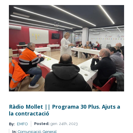
mòbils
||
Bretxa
digital
Ràdio Mollet || Programa 30 Plus. Ajuts a
la contractació
Posted:
gen. 24th, 2023
By:
EMFO
In:
Comunicació,
General